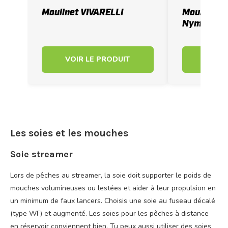
Moulinet VIVARELLI
Moulinet 
Nymph droi
VOIR LE PRODUIT
VOIR 
Les soies et les mouches
Soie streamer
Lors de pêches au streamer, la soie doit supporter le poids de
mouches volumineuses ou lestées et aider à leur propulsion en
un minimum de faux lancers. Choisis une soie au fuseau décalé
(type WF) et augmenté. Les soies pour les pêches à distance
en réservoir conviennent bien. Tu peux aussi utiliser des soies