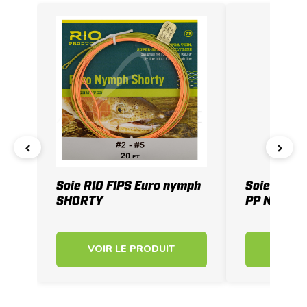
‹
›
Soie RIO FIPS Euro nymph
Soie DEVA
SHORTY
PP NYMPH
VOIR LE PRODUIT
VOIR 