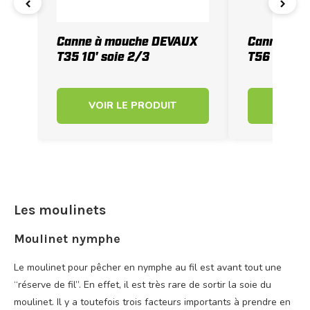
‹
›
Canne à mouche DEVAUX
Canne à m
T35 10' soie 2/3
T56 NYMPH 
VOIR LE PRODUIT
VOIR 
Les moulinets
Moulinet nymphe
Le moulinet pour pêcher en nymphe au fil est avant tout une
“réserve de fil”. En effet, il est très rare de sortir la soie du
moulinet. Il y a toutefois trois facteurs importants à prendre en