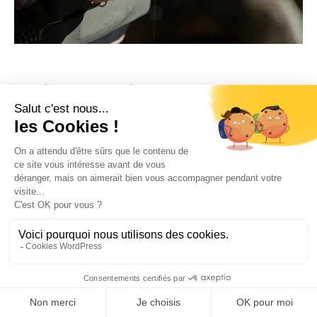
La sélection de l’équipe
‹
›
Boite à mouches ARDENT
Boite à m