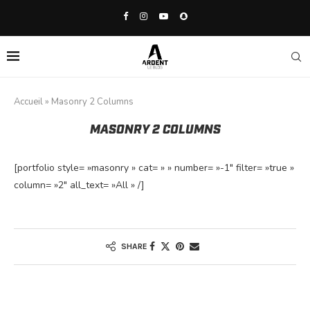
Accueil
»
Masonry 2 Columns
MASONRY 2 COLUMNS
[portfolio style= »masonry » cat= » » number= »-1″ filter= »true »
column= »2″ all_text= »All » /]
SHARE