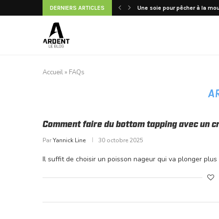
DERNIERS ARTICLES
Une soie pour pêcher à la mo
La pêche du bar au Dark Sleepe
Montage Carolina Rig : le compr
Pêche du bar en bateau : le gu
Pêcher la truite en été : comm
Choisir ses hameçons pour l
Pêcher le black bass pour les n
La pêche du brochet en big bait
Cannes Classic R8 de Sage : r
Accueil
»
FAQs
A
Comment faire du bottom tapping avec un c
Par
Yannick Line
30 octobre 2025
Il suffit de choisir un poisson nageur qui va plonger plu