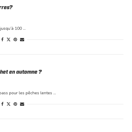
urres?
jusqu’à 100 …
ochet en automne ?
bass pour les pêches lentes …