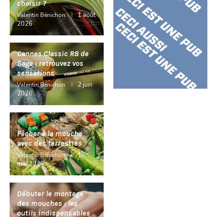
choisir ?
1 août
Valentin Bénichon
2026
Cannes Classic R8 de
Sage : retrouvez vos
sensations
2 juin
Valentin Bénichon
2026
Pêcher à la mouche
avec des terrestres
15
Valentin Bénichon
mai 2026
Débuter le montage
des mouches : les
outils indispensables